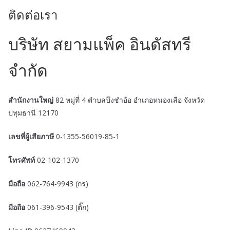
ติดต่อเรา
บริษัท สยามแพ็ค อินดัสทรี
จำกัด
สำนักงานใหญ่
82 หมู่ที่ 4 ตำบลบึงชำอ้อ อำเภอหนองเสือ จังหวัด
ปทุมธานี 12170
เลขที่ผู้เสียภาษี
0-1355-56019-85-1
โทรศัพท์
02-102-1370
มือถือ
062-764-9943 (กร)
มือถือ
061-396-9543 (ติ๊ก)