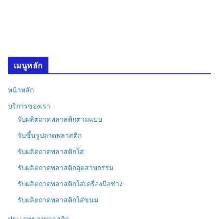
เมนูหลัก
หน้าหลัก
บริการของเรา
รับผลิตถาดพลาสติกตามแบบ
รับขึ้นรูปถาดพลาสติก
รับผลิตถาดพลาสติกใส
รับผลิตถาดพลาสติกอุตสาหกรรม
รับผลิตถาดพลาสติกใส่เครื่องมือช่าง
รับผลิตถาดพลาสติกใส่ขนม
ประเภทของพลาสติก