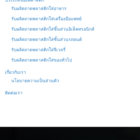
รับผลิตถาดพลาสติกใส่อาหาร
รับผลิตถาดพลาสติกใส่เครื่องมือแพทย์
รับผลิตถาดพลาสติกใส่ชิ้นส่วนอิเล็คทรอนิกส์
รับผลิตถาดพลาสติกใส่ชิ้นส่วนรถยนต์
รับผลิตถาดพลาสติกใส่จีเวลรี่
รับผลิตถาดพลาสติกใส่ของทั่วไป
เกี่ยวกับเรา
นโยบายความเป็นส่วนตัว
ติดต่อเรา